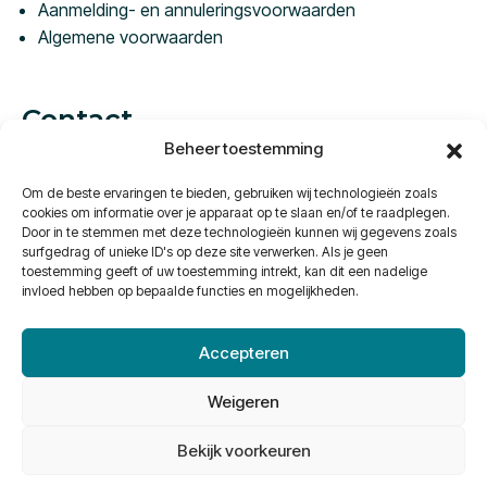
Aanmelding- en annuleringsvoorwaarden
Algemene voorwaarden
Contact
Beheer toestemming
Vestdijk 57C
5611 CA Eindhoven
Om de beste ervaringen te bieden, gebruiken wij technologieën zoals
Nederland
cookies om informatie over je apparaat op te slaan en/of te raadplegen.
Door in te stemmen met deze technologieën kunnen wij gegevens zoals
surfgedrag of unieke ID's op deze site verwerken. Als je geen
Telefoon:
+31 40 240 96 10
toestemming geeft of uw toestemming intrekt, kan dit een nadelige
E-Mail:
info@ximius.eu
invloed hebben op bepaalde functies en mogelijkheden.
Accepteren
Weigeren
© 2026 Academie CP Zorg |
Algemene voorwaarden
|
Privacy
|
Bekijk voorkeuren
Gebruikersvoorwaarden